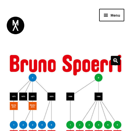
Menu
ABOUT
BROWSE
Expand
GIFT CARD
child
INSTAGRAM
menu