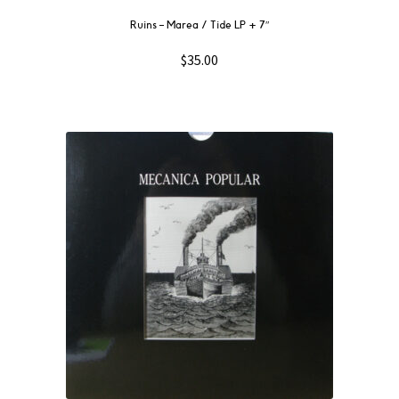
Ruins ‎– Marea / Tide LP + 7″
$
35.00