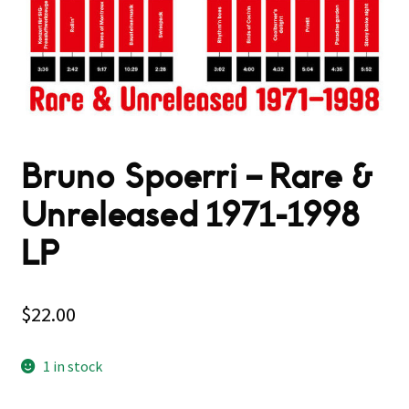
Bruno Spoerri ‎– Rare &
Unreleased 1971​-​1998
LP
$
22.00
1 in stock